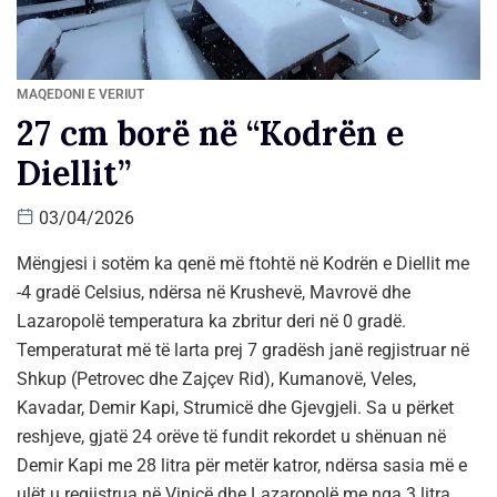
MAQEDONI E VERIUT
27 cm borë në “Kodrën e
Diellit”
03/04/2026
Mëngjesi i sotëm ka qenë më ftohtë në Kodrën e Diellit me
-4 gradë Celsius, ndërsa në Krushevë, Mavrovë dhe
Lazaropolë temperatura ka zbritur deri në 0 gradë.
Temperaturat më të larta prej 7 gradësh janë regjistruar në
Shkup (Petrovec dhe Zajçev Rid), Kumanovë, Veles,
Kavadar, Demir Kapi, Strumicë dhe Gjevgjeli. Sa u përket
reshjeve, gjatë 24 orëve të fundit rekordet u shënuan në
Demir Kapi me 28 litra për metër katror, ndërsa sasia më e
ulët u regjistrua në Vinicë dhe Lazaropolë me nga 3 litra.