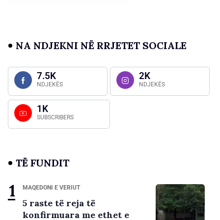
NA NDJEKNI NË RRJETET SOCIALE
7.5K
2K
NDJEKËS
NDJEKËS
1K
SUBSCRIBERS
TË FUNDIT
MAQEDONI E VERIUT
5 raste të reja të
konfirmuara me ethet e