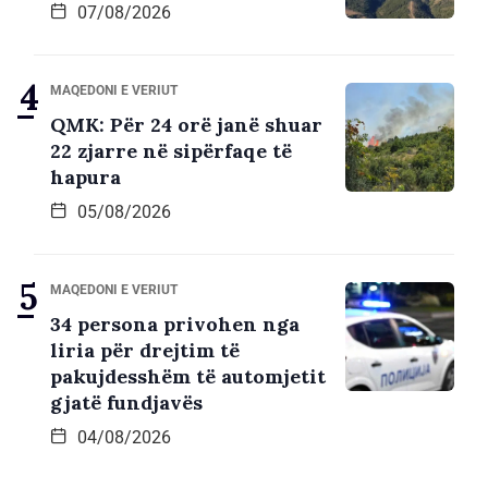
07/08/2026
MAQEDONI E VERIUT
QMK: Për 24 orë janë shuar
22 zjarre në sipërfaqe të
hapura
05/08/2026
MAQEDONI E VERIUT
34 persona privohen nga
liria për drejtim të
pakujdesshëm të automjetit
gjatë fundjavës
04/08/2026