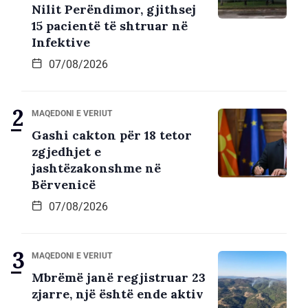
Nilit Perëndimor, gjithsej
15 pacientë të shtruar në
Infektive
07/08/2026
MAQEDONI E VERIUT
Gashi cakton për 18 tetor
zgjedhjet e
jashtëzakonshme në
Bërvenicë
07/08/2026
MAQEDONI E VERIUT
Mbrëmë janë regjistruar 23
zjarre, një është ende aktiv