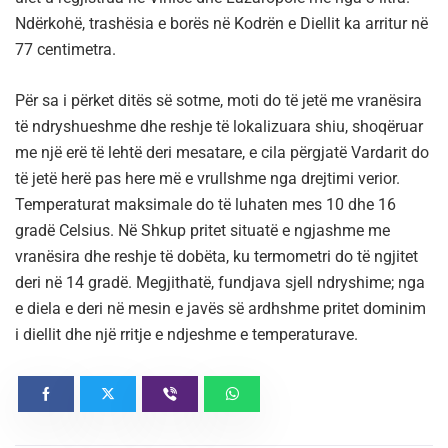
Ndërkohë, trashësia e borës në Kodrën e Diellit ka arritur në
77 centimetra.
Për sa i përket ditës së sotme, moti do të jetë me vranësira
të ndryshueshme dhe reshje të lokalizuara shiu, shoqëruar
me një erë të lehtë deri mesatare, e cila përgjatë Vardarit do
të jetë herë pas here më e vrullshme nga drejtimi verior.
Temperaturat maksimale do të luhaten mes 10 dhe 16
gradë Celsius. Në Shkup pritet situatë e ngjashme me
vranësira dhe reshje të dobëta, ku termometri do të ngjitet
deri në 14 gradë. Megjithatë, fundjava sjell ndryshime; nga
e diela e deri në mesin e javës së ardhshme pritet dominim
i diellit dhe një rritje e ndjeshme e temperaturave.